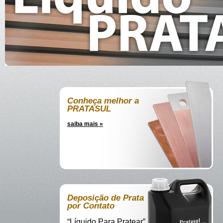
Conheça melhor a
PRATASUL
saiba mais »
Deposição de Prata
por Contato
“Líquido Para Pratear”